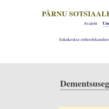
PÄRNU SOTSIAAL
Uu
Avaleht
Isikukeskse erihoolekandet
Dementsusega