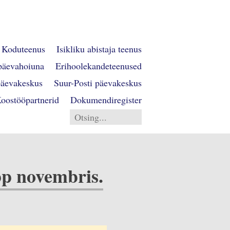
Koduteenus
Isikliku abistaja teenus
päevahoiuna
Erihoolekandeteenused
päevakeskus
Suur-Posti päevakeskus
oostööpartnerid
Dokumendiregister
pp novembris.