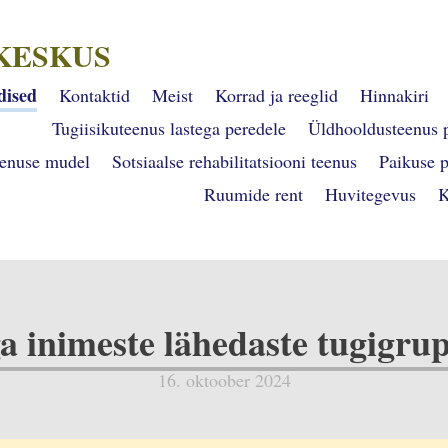
KESKUS
dised
Kontaktid
Meist
Korrad ja reeglid
Hinnakiri
Tugiisikuteenus lastega peredele
Üldhooldusteenus 
eenuse mudel
Sotsiaalse rehabilitatsiooni teenus
Paikuse 
Ruumide rent
Huvitegevus
K
 inimeste lähedaste tugigru
16. oktoober 2024