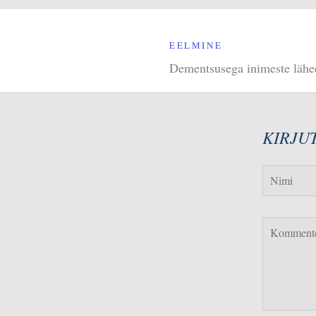
EELMINE
Dementsusega inimeste lähed
KIRJU